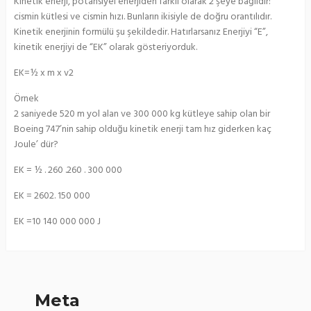
Kinetik enerji, potansiyel enerjiden farklı olarak 2 şeye bağlıdır:
cismin kütlesi ve cismin hızı. Bunların ikisiyle de doğru orantılıdır.
Kinetik enerjinin formülü şu şekildedir. Hatırlarsanız Enerjiyi “E”,
kinetik enerjiyi de “EK” olarak gösteriyorduk.
EK=½ x m x v2
Örnek
2 saniyede 520 m yol alan ve 300 000 kg kütleye sahip olan bir
Boeing 747’nin sahip olduğu kinetik enerji tam hız giderken kaç
Joule’ dür?
EK = ½ . 260 .260 . 300 000
EK = 2602. 150 000
EK =10 140 000 000 J
Meta