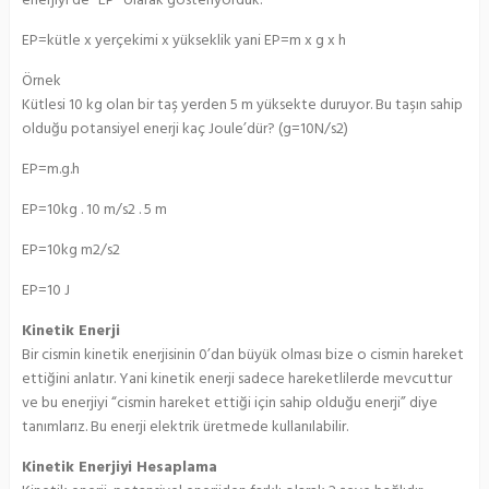
enerjiyi de “EP” olarak gösteriyorduk.
EP=kütle x yerçekimi x yükseklik yani EP=m x g x h
Örnek
Kütlesi 10 kg olan bir taş yerden 5 m yüksekte duruyor. Bu taşın sahip
olduğu potansiyel enerji kaç Joule’dür? (g=10N/s2)
EP=m.g.h
EP=10kg . 10 m/s2 . 5 m
EP=10kg m2/s2
EP=10 J
Kinetik Enerji
Bir cismin kinetik enerjisinin 0’dan büyük olması bize o cismin hareket
ettiğini anlatır. Yani kinetik enerji sadece hareketlilerde mevcuttur
ve bu enerjiyi “cismin hareket ettiği için sahip olduğu enerji” diye
tanımlarız. Bu enerji elektrik üretmede kullanılabilir.
Kinetik Enerjiyi Hesaplama