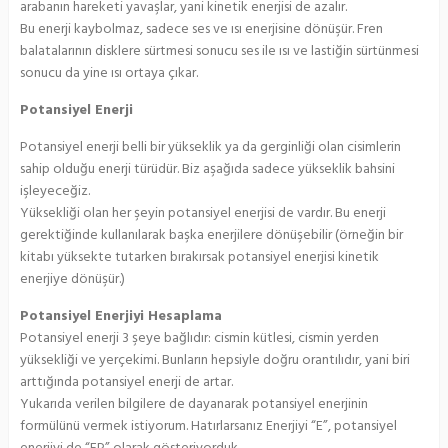
arabanın hareketi yavaşlar, yani kinetik enerjisi de azalır.
Bu enerji kaybolmaz, sadece ses ve ısı enerjisine dönüşür. Fren
balatalarının disklere sürtmesi sonucu ses ile ısı ve lastiğin sürtünmesi
sonucu da yine ısı ortaya çıkar.
Potansiyel Enerji
Potansiyel enerji belli bir yükseklik ya da gerginliği olan cisimlerin
sahip olduğu enerji türüdür. Biz aşağıda sadece yükseklik bahsini
işleyeceğiz.
Yüksekliği olan her şeyin potansiyel enerjisi de vardır. Bu enerji
gerektiğinde kullanılarak başka enerjilere dönüşebilir (örneğin bir
kitabı yüksekte tutarken bırakırsak potansiyel enerjisi kinetik
enerjiye dönüşür.)
Potansiyel Enerjiyi Hesaplama
Potansiyel enerji 3 şeye bağlıdır: cismin kütlesi, cismin yerden
yüksekliği ve yerçekimi. Bunların hepsiyle doğru orantılıdır, yani biri
arttığında potansiyel enerji de artar.
Yukarıda verilen bilgilere de dayanarak potansiyel enerjinin
formülünü vermek istiyorum. Hatırlarsanız Enerjiyi “E”, potansiyel