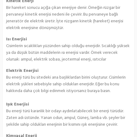
Kinetik Enerji
Bir hareket sonucu açığa çıkan enerjiye denir. Örneğin rüzgar bir
pervaneyi kinetik enerjisi nedeni ile çevirir. Bu pervaneye bağlı
jeneratör de elektrik üretir. İşte rüzgarın kinetik (hareket) enerjisi
elektrik enerjisine dönüşmüştür.
Isı Enerjisi
Cisimlerin sıcaklıkları yüzünden sahip olduğu enerjidir. Sıcaklığı yüksek
ya da düşük bütün maddelerin ısı enerjisi vardır. Örnek verecek
olursak: ampul, elektrik sobası, jeotermal enerji, ısıtıcılar
Elektrik Enerjisi
Bu enerji türü bu sitedeki ana başlıklardan birini oluşturur. Cisimlerin
elektrik yükleri sebebiyle sahip oldukları enerjidir. Eğer bu konu
hakkında daha çok bilgi edinmek istiyorsanız buraya basın.
Işık Enerjisi
Bu enerji türü karanlık bir odayı aydınlatabilecek bir enerji türüdür.
Zaten adı üstünde. Yanan odun, ampul, Güneş, lamba vb. şeyler bir
şekilde sahip oldukları enerjinin bir kısmını ışık enerjisine çevirir.
Kimyasal Enerji