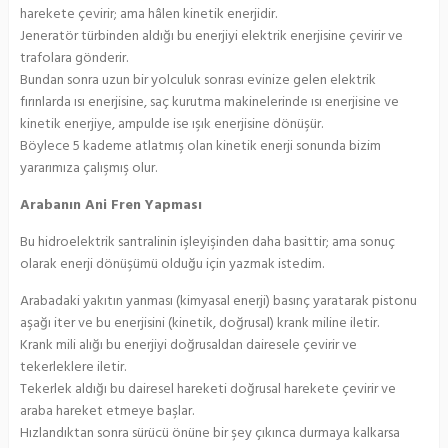
harekete çevirir; ama hâlen kinetik enerjidir.
Jeneratör türbinden aldığı bu enerjiyi elektrik enerjisine çevirir ve
trafolara gönderir.
Bundan sonra uzun bir yolculuk sonrası evinize gelen elektrik
fırınlarda ısı enerjisine, saç kurutma makinelerinde ısı enerjisine ve
kinetik enerjiye, ampulde ise ışık enerjisine dönüşür.
Böylece 5 kademe atlatmış olan kinetik enerji sonunda bizim
yararımıza çalışmış olur.
Arabanın Ani Fren Yapması
Bu hidroelektrik santralinin işleyişinden daha basittir; ama sonuç
olarak enerji dönüşümü olduğu için yazmak istedim.
Arabadaki yakıtın yanması (kimyasal enerji) basınç yaratarak pistonu
aşağı iter ve bu enerjisini (kinetik, doğrusal) krank miline iletir.
Krank mili alığı bu enerjiyi doğrusaldan dairesele çevirir ve
tekerleklere iletir.
Tekerlek aldığı bu dairesel hareketi doğrusal harekete çevirir ve
araba hareket etmeye başlar.
Hızlandıktan sonra sürücü önüne bir şey çıkınca durmaya kalkarsa